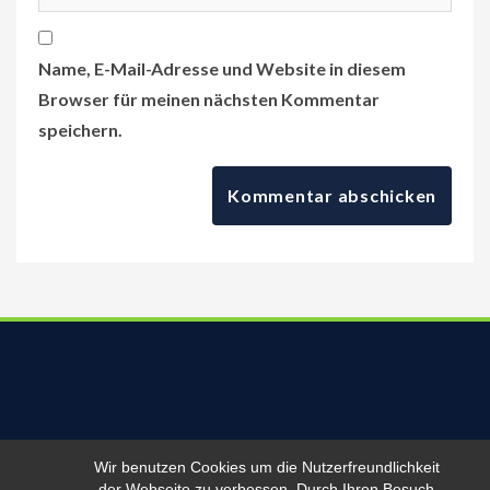
Name, E-Mail-Adresse und Website in diesem
Browser für meinen nächsten Kommentar
speichern.
Ferienwohnung Familie Schobranski, Am Viertelfeld 5, 04931
Wir benutzen Cookies um die Nutzerfreundlichkeit
Mühlberg/Elbe, Telefon: 035342 70062
der Webseite zu verbessen. Durch Ihren Besuch