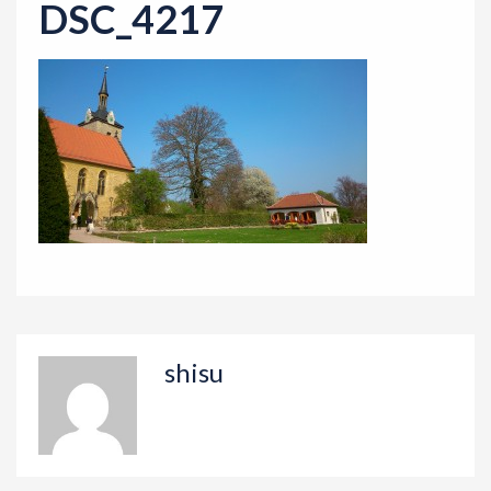
DSC_4217
n
shisu